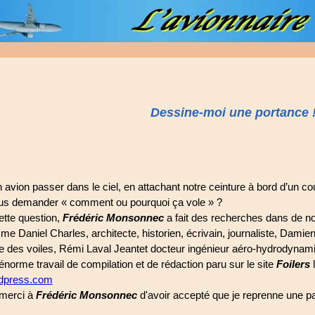
Dessine-moi une portance 
 avion passer dans le ciel, en attachant notre ceinture à bord d’un 
s demander « comment ou pourquoi ça vole » ?
ette question,
Frédéric Monsonnec
a fait des recherches dans de n
 Daniel Charles, architecte, historien, écrivain, journaliste, Damien
e des voiles, Rémi Laval Jeantet docteur ingénieur aéro-hydrodyna
 énorme travail de compilation et de rédaction paru sur le site
Foilers
l
ordpress.com
 merci à
Frédéric Monsonnec
d'avoir accepté que je reprenne une par