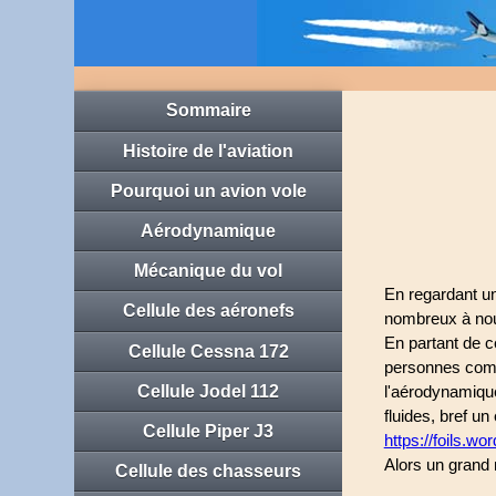
Sommaire
Histoire de l'aviation
Pourquoi un avion vole
Aérodynamique
Mécanique du vol
En regardant un
Cellule des aéronefs
nombreux à nou
En partant de c
Cellule Cessna 172
personnes comme
Cellule Jodel 112
l'aérodynamiqu
fluides, bref un
Cellule Piper J3
https://foils.w
Alors un grand
Cellule des chasseurs