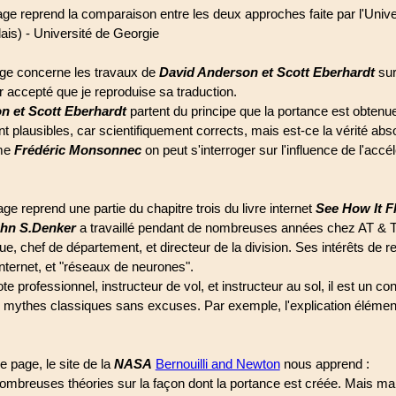
e reprend la comparaison entre les deux approches faite par l'Unive
lais) - Université de Georgie
age concerne les travaux de
David Anderson et Scott Eberhardt
sur
r accepté que je reproduise sa traduction.
n et Scott Eberhardt
partent du principe que la portance est obtenu
nt plausibles, car scientifiquement corrects, mais est-ce la vérité abs
mme
Frédéric Monsonnec
on peut s'interroger sur l'influence de l'accél
ge reprend une partie du chapitre trois du livre internet
See How It Fl
hn S.Denker
a travaillé pendant de nombreuses années chez AT & 
ue, chef de département, et directeur de la division. Ses intérêts de r
Internet, et "réseaux de neurones".
ote professionnel, instructeur de vol, et instructeur au sol, il est un con
es mythes classiques sans excuses. Par exemple, l'explication élément
e page, le site de la
NASA
Bernouilli and Newton
nous apprend :
 nombreuses théories sur la façon dont la portance est créée. Mais m