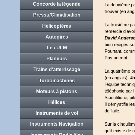
Concorde la légende
La deuxième pag
trouver (en ang
Pressu/Climatisation
La troisième p
Hélicoptères
remercie d'avoi
Autogires
David Anderso
bien rédigés so
Les ULM
Pourtant, co
Pas un mot.
Planeurs
Trains d'atterrissage
La quatrième pa
(en anglais).
Jo
Turbomachines
l'équipe techniq
téléphonie par 
Moteurs à pistons
Scientifique, pil
Hélices
Il démystifie l
de l'aile.
Instruments de vol
Sur la cinquièm
Instruments Navigation
qu'il existe de