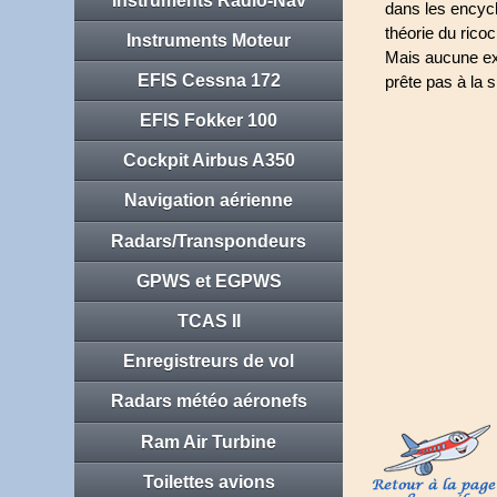
Instruments Radio-Nav
dans les encycl
théorie du ricoc
Instruments Moteur
Mais aucune exp
EFIS Cessna 172
prête pas à la s
EFIS Fokker 100
Cockpit Airbus A350
Navigation aérienne
Radars/Transpondeurs
GPWS et EGPWS
TCAS II
Enregistreurs de vol
Radars météo aéronefs
Ram Air Turbine
Toilettes avions