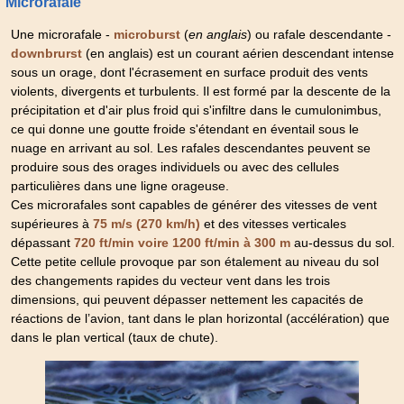
Microrafale
Une microrafale -
(
en anglais
) ou rafale descendante -
microburst
(en anglais) est un courant aérien descendant intense
downbrurst
sous un orage, dont l'écrasement en surface produit des vents
violents, divergents et turbulents. Il est formé par la descente de la
précipitation et d'air plus froid qui s'infiltre dans le cumulonimbus,
ce qui donne une goutte froide s'étendant en éventail sous le
nuage en arrivant au sol. Les rafales descendantes peuvent se
produire sous des orages individuels ou avec des cellules
particulières dans une ligne orageuse.
Ces microrafales sont capables de générer des vitesses de vent
supérieures à
et des vitesses verticales
75 m/s (270 km/h)
dépassant
au-dessus du sol.
720 ft/min voire 1200 ft/min à 300 m
Cette petite cellule provoque par son étalement au niveau du sol
des changements rapides du vecteur vent dans les trois
dimensions, qui peuvent dépasser nettement les capacités de
réactions de l’avion, tant dans le plan horizontal (accélération) que
dans le plan vertical (taux de chute).