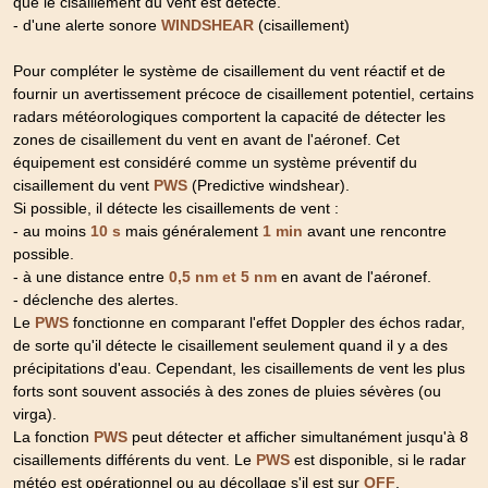
que le cisaillement du vent est détecté.
- d'une alerte sonore
(cisaillement)
WINDSHEAR
Pour compléter le système de cisaillement du vent réactif et de
fournir un avertissement précoce de cisaillement potentiel, certains
radars météorologiques comportent la capacité de détecter les
zones de cisaillement du vent en avant de l'aéronef. Cet
équipement est considéré comme un système préventif du
cisaillement du vent
(Predictive windshear).
PWS
Si possible, il détecte les cisaillements de vent :
- au moins
mais généralement
avant une rencontre
10 s
1 min
possible.
- à une distance entre
en avant de l'aéronef.
0,5 nm et 5 nm
- déclenche des alertes.
Le
fonctionne en comparant l'effet Doppler des échos radar,
PWS
de sorte qu'il détecte le cisaillement seulement quand il y a des
précipitations d'eau. Cependant, les cisaillements de vent les plus
forts sont souvent associés à des zones de pluies sévères (ou
virga).
La fonction
peut détecter et afficher simultanément jusqu'à 8
PWS
cisaillements différents du vent. Le
est disponible, si le radar
PWS
météo est opérationnel ou au décollage s'il est sur
.
OFF