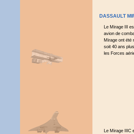
DASSAULT MIR
Le Mirage III e
avion de comba
Mirage ont été 
soit 40 ans plu
les Forces aér
Le Mirage IIIC