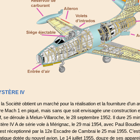
YSTÈRE IV
 la Société obtient un marché pour la réalisation et la fourniture d’u
re Mach 1 en piqué, mais sans que soit envisagée une construction en
, se déroule à Melun-Villaroche, le 28 septembre 1952. Il dure 25 mi
ère IV A de série vole à Mérignac, le 29 mai 1954, avec Paul Boudi
r est réceptionné par la 12e Escadre de Cambrai le 25 mai 1955. C’es
batique dotée du nouvel avion. Le 14 juillet 1955, douze de ses appa