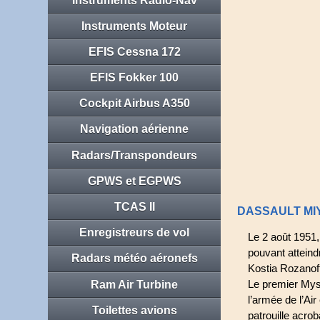
Instruments Radio-Nav
Instruments Moteur
EFIS Cessna 172
EFIS Fokker 100
Cockpit Airbus A350
Navigation aérienne
Radars/Transpondeurs
GPWS et EGPWS
TCAS II
DASSAULT MI
Enregistreurs de vol
Le 2 août 1951,
pouvant atteind
Radars météo aéronefs
Kostia Rozanoff
Le premier Myst
Ram Air Turbine
l’armée de l’Ai
Toilettes avions
patrouille acro