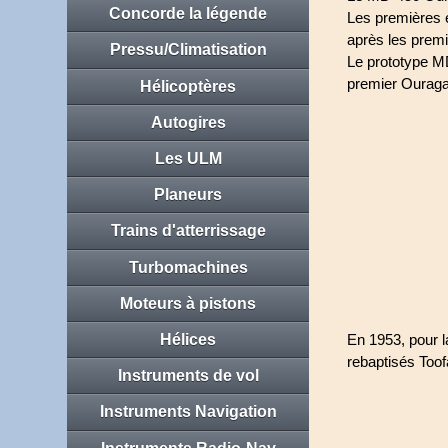
Concorde la légende
Les premières é
après les premi
Pressu/Climatisation
Le prototype MD
premier Ouraga
Hélicoptères
Autogires
Les ULM
Planeurs
Trains d'atterrissage
Turbomachines
Moteurs à pistons
En 1953, pour l
Hélices
rebaptisés Toof
Instruments de vol
Instruments Navigation