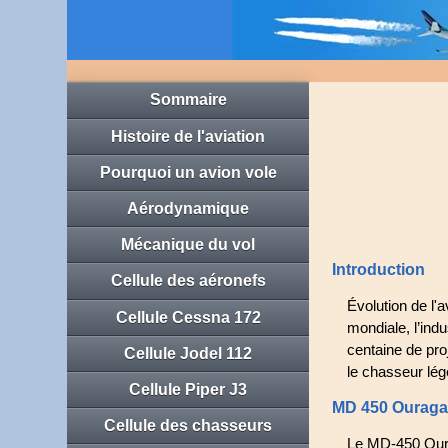
Sommaire
Histoire de l'aviation
Pourquoi un avion vole
Aérodynamique
Mécanique du vol
Introduction
Cellule des aéronefs
Évolution de l'
Cellule Cessna 172
mondiale, l’ind
centaine de proj
Cellule Jodel 112
le chasseur lég
Cellule Piper J3
MD 450 Ourag
Cellule des chasseurs
Le MD-450 Ourag