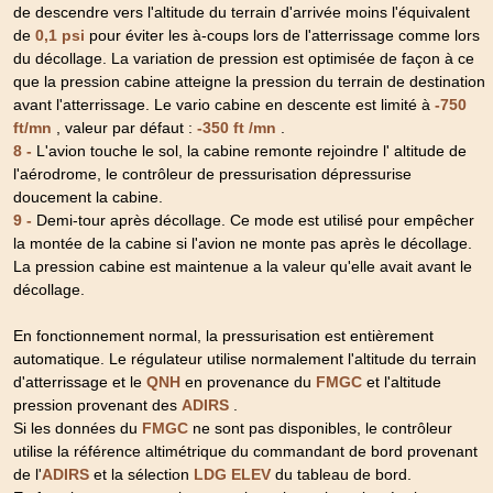
de descendre vers l'altitude du terrain d'arrivée moins l'équivalent
de
pour éviter les à-coups lors de l'atterrissage comme lors
0,1 psi
du décollage. La variation de pression est optimisée de façon à ce
que la pression cabine atteigne la pression du terrain de destination
avant l'atterrissage. Le vario cabine en descente est limité à
-750
, valeur par défaut :
.
ft/mn
-350 ft /mn
8 -
L'avion touche le sol, la cabine remonte rejoindre l' altitude de
l'aérodrome, le contrôleur de pressurisation dépressurise
doucement la cabine.
9 -
Demi-tour après décollage. Ce mode est utilisé pour empêcher
la montée de la cabine si l'avion ne monte pas après le décollage.
La pression cabine est maintenue a la valeur qu'elle avait avant le
décollage.
En fonctionnement normal, la pressurisation est entièrement
automatique. Le régulateur utilise normalement l'altitude du terrain
d'atterrissage et le
QNH
en provenance du
FMGC
et l'altitude
pression provenant des
ADIRS
.
Si les données du
FMGC
ne sont pas disponibles, le contrôleur
utilise la référence altimétrique du commandant de bord provenant
de l'
ADIRS
et la sélection
LDG ELEV
du tableau de bord.