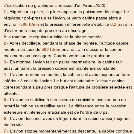
L'explication du graphique ci-dessus d'un Airbus A320.
1 -
Aligné sur la piste, le pilote applique la puissance décollage. Le
régulateur pré-pressurise l'avion, le vario cabine passe alors à
environ
et la pression différentielle s'établit à
afin
-500 ft/mn
0,1 psi
d'éviter un à-coup de pression au décollage.
À la rotation, le régulateur initialise la phase montée.
2 -
Après décollage, pendant la phase de montée, l'altitude cabine
monte à un taux de
environ, afin d'assurer le confort
500 ft/mn
maximum aux passagers. Courbe verte sur le graphique.
3 -
En montée, l'avion fait un palier intermédiaire, la cabine fait
aussi un palier, la pression cabine est maintenue constante.
4 -
L'avion reprend sa montée, la cabine suit avec toujours un taux
inférieur à celui de l'avion. Le but est d’atteindre l’altitude cabine
correspondant à peu près lorsque l’altitude de croisière sélectée est
atteinte.
5 -
L'avion se stabilise à son niveau de croisière, avec un peu de
retard la cabine se stabilise aussi. La différence entre la pression
extérieure et intérieure maximale est de l'ordre de 8 psi.
6 -
L'avion descend, avec un léger retard, la cabine aussi, toujours
moins vite.
7 -
L'avion stoppe momentanément sa descente, la cabine continue