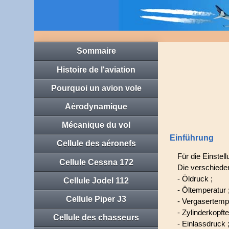
Sommaire
Histoire de l'aviation
Pourquoi un avion vole
Aérodynamique
Mécanique du vol
Einführung
Cellule des aéronefs
Für die Einste
Cellule Cessna 172
Die verschied
- Öldruck ;
Cellule Jodel 112
- Öltemperatur 
Cellule Piper J3
- Vergasertempe
- Zylinderkopft
Cellule des chasseurs
- Einlassdruck 