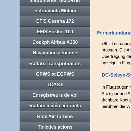
Instruments Radio-Nav
Instruments Moteur
EFIS Cessna 172
EFIS Fokker 100
Fernerkundung 
Cockpit Airbus A350
Oft ist es unpr
müssen. Die An
Navigation aérienne
Übertragung de
anzeige in Flu
Radars/Transpondeurs
GPWS et EGPWS
DC-Selsyn-S
TCAS II
In Flugzeugen 
Anzeiger und A
Enregistreurs de vol
drehbare Konta
Radars météo aéronefs
berühren die W
Ram Air Turbine
Toilettes avions