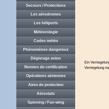
Secours / Protections
Les aérodromes
Les héliports
Météorologie
Codes météo
Phénomènes dangereux
Dégivrage avion
Ein Verriegelu
Normes de certification
Verriegelung n
Opérations aériennes
Aires de protection
Aérostats
Spinning / Fan-wing