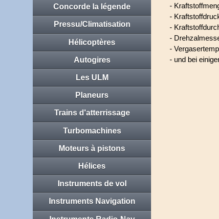
- Kraftstoffmen
Concorde la légende
- Kraftstoffdruck
Pressu/Climatisation
- Kraftstoffdurc
- Drehzalmesse
Hélicoptères
- Vergasertempe
- und bei eini
Autogires
Les ULM
Planeurs
Trains d'atterrissage
Turbomachines
Moteurs à pistons
Hélices
Instruments de vol
Instruments Navigation